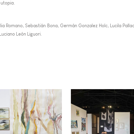
utopia.
ulia Romano, Sebastián Bona, Germán Gonzalez Holc, Lucila Palla
 Luciano León Liguori.