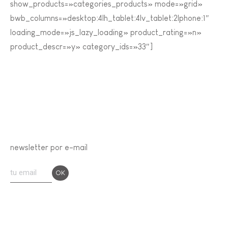
show_products=»categories_products» mode=»grid»
bwb_columns=»desktop:4|h_tablet:4|v_tablet:2|phone:1″
loading_mode=»js_lazy_loading» product_rating=»n»
product_descr=»y» category_ids=»33″]
newsletter por e-mail