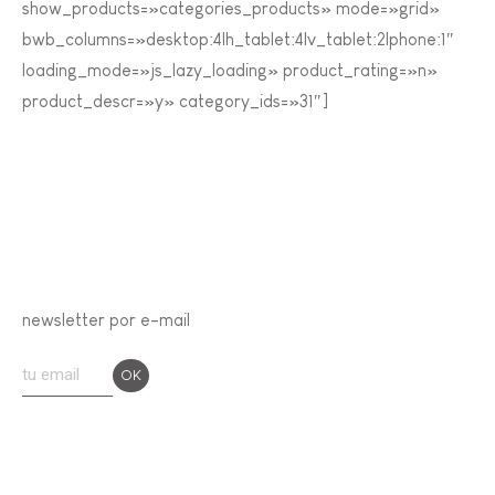
show_products=»categories_products» mode=»grid»
bwb_columns=»desktop:4|h_tablet:4|v_tablet:2|phone:1″
loading_mode=»js_lazy_loading» product_rating=»n»
product_descr=»y» category_ids=»31″]
newsletter por e-mail