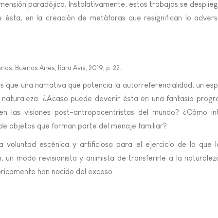
imensión paradójica. Instalativamente, estos trabajos se desplie
e ésta, en la creación de metáforas que resignifican lo adver
as, Buenos Aires, Rara Avis, 2019, p. 22.
tes que una narrativa que potencia la autorreferencialidad, un es
 naturaleza. ¿Acaso puede devenir ésta en una fantasía pro
 en las visiones post-antropocentristas del mundo? ¿Cómo in
de objetos que forman parte del menaje familiar?
 voluntad escénica y artificiosa para el ejercicio de lo que la
n, un modo revisionista y animista de transferirle a la natural
tóricamente han nacido del exceso.