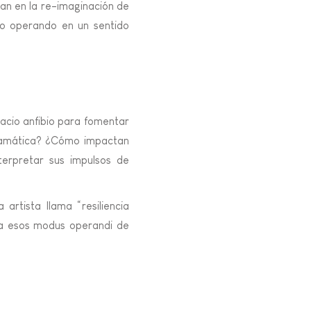
gan en la re-imaginación de
so operando en un sentido
pacio anfibio para fomentar
gramática? ¿Cómo impactan
terpretar sus impulsos de
 artista llama “resiliencia
eza esos modus operandi de