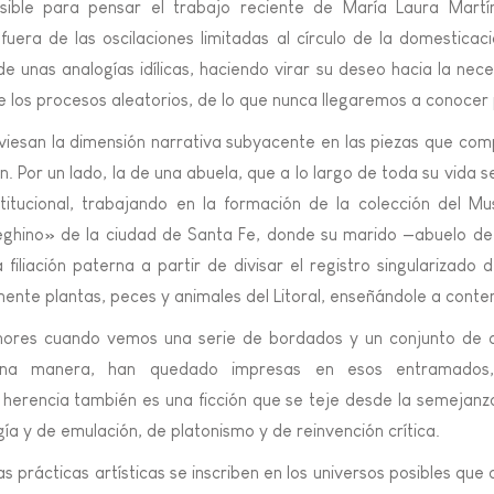
sible para pensar el trabajo reciente de María Laura Martí
era de las oscilaciones limitadas al círculo de la domesticaci
 unas analogías idílicas, haciendo virar su deseo hacia la nec
de los procesos aleatorios, de lo que nunca llegaremos a conocer 
aviesan la dimensión narrativa subyacente en las piezas que com
n. Por un lado, la de una abuela, que a lo largo de toda su vida s
itucional, trabajando en la formación de la colección del Mu
eghino» de la ciudad de Santa Fe, donde su marido —abuelo de
a filiación paterna a partir de divisar el registro singularizado
camente plantas, peces y animales del Litoral, enseñándole a cont
enores cuando vemos una serie de bordados y un conjunto de
na manera, han quedado impresas en esos entramados, 
 herencia también es una ficción que se teje desde la semejanza
gía y de emulación, de platonismo y de reinvención crítica.
s prácticas artísticas se inscriben en los universos posibles que 