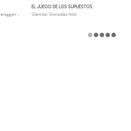
AN
EL JUEGO DE LOS SUPUESTOS
Lal
rereggen –
Germán Gonzalez Holc