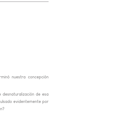
erminó nuestra concepción
 desnaturalización de esa
impulsado evidentemente por
ón?